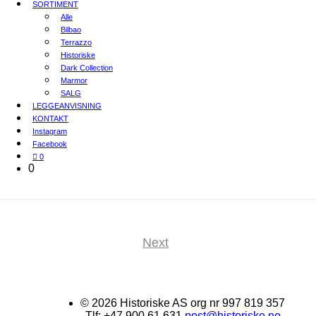
SORTIMENT
Alle
Bilbao
Terrazzo
Historiske
Dark Collection
Marmor
SALG
LEGGEANVISNING
KONTAKT
Instagram
Facebook
0
0
Next
© 2026 Historiske AS org nr 997 819 357
Tlf: +47 900 61 631
post@historiske.no