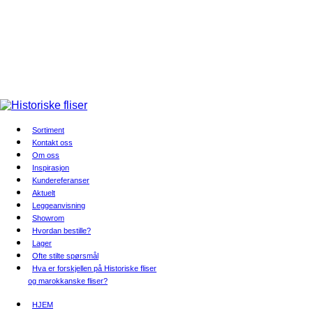
Sortiment
Kontakt oss
Om oss
Inspirasjon
Kundereferanser
Aktuelt
Leggeanvisning
Showrom
Hvordan bestille?
Lager
Ofte stilte spørsmål
Hva er forskjellen på Historiske fliser
og marokkanske fliser?
HJEM