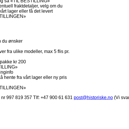
og så «TIL BESTILLING»
ventuell fraktdetaljer, velg om du
årt lager eller få det levert
STILLINGEN»
n du ønsker
er fra ulike modeller, max 5 flis pr.
ngpakke kr 200
TILLING»
linginfo
 hente fra vårt lager eller ny pris
TILLINGEN»
 nr 997 819 357 Tlf: +47 900 61 631
post@historiske.no
(Vi svar