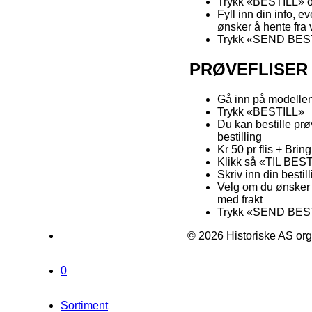
Trykk «BESTILL» 
Fyll inn din info, e
ønsker å hente fra v
Trykk «SEND BE
PRØVEFLISER
Gå inn på modelle
Trykk «BESTILL»
Du kan bestille prøv
bestilling
Kr 50 pr flis + Bri
Klikk så «TIL BES
Skriv inn din bestil
Velg om du ønsker å
med frakt
Trykk «SEND BES
© 2026 Historiske AS org
0
Sortiment