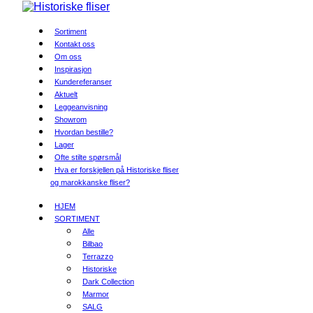
Sortiment
Kontakt oss
Om oss
Inspirasjon
Kundereferanser
Aktuelt
Leggeanvisning
Showrom
Hvordan bestille?
Lager
Ofte stilte spørsmål
Hva er forskjellen på Historiske fliser
og marokkanske fliser?
HJEM
SORTIMENT
Alle
Bilbao
Terrazzo
Historiske
Dark Collection
Marmor
SALG