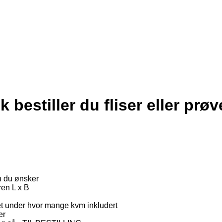
ik bestiller du fliser eller prøv
n du ønsker
ren L x B
ltet under hvor mange kvm inkludert
er