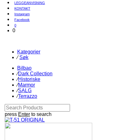
LEGGEANVISNING
KONTAKT
Instagram
Facebook
0
0
Kategorier
⁄
Søk
Bilbao
⁄
Dark Collection
⁄
Historiske
⁄
Marmor
⁄
SALG
⁄
Terrazzo
press
Enter
to search