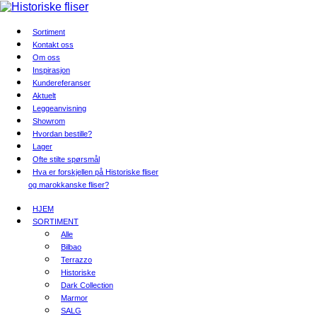
Sortiment
Kontakt oss
Om oss
Inspirasjon
Kundereferanser
Aktuelt
Leggeanvisning
Showrom
Hvordan bestille?
Lager
Ofte stilte spørsmål
Hva er forskjellen på Historiske fliser
og marokkanske fliser?
HJEM
SORTIMENT
Alle
Bilbao
Terrazzo
Historiske
Dark Collection
Marmor
SALG