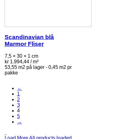
Scandinavian blå
Marmor Fliser
7,5 × 30 × 1 cm
kr
1.994,44
/ m²
53,55 m2 på lager - 0,45 m2 pr
pakke
←
1
2
3
4
5
→
Load More
All products loaded.