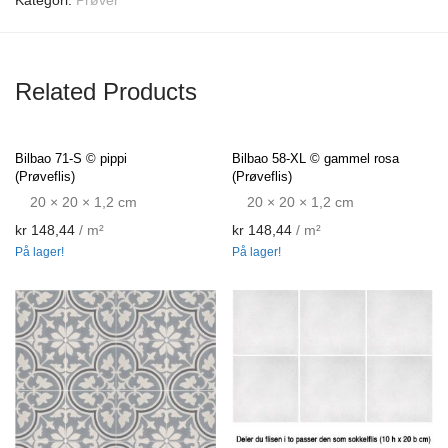
Kategori:
Prøver
Related Products
Bilbao 71-S © pippi
Bilbao 58-XL © gammel rosa
(Prøveflis)
(Prøveflis)
20 × 20 × 1,2 cm
20 × 20 × 1,2 cm
kr
148,44
/ m²
kr
148,44
/ m²
På lager!
På lager!