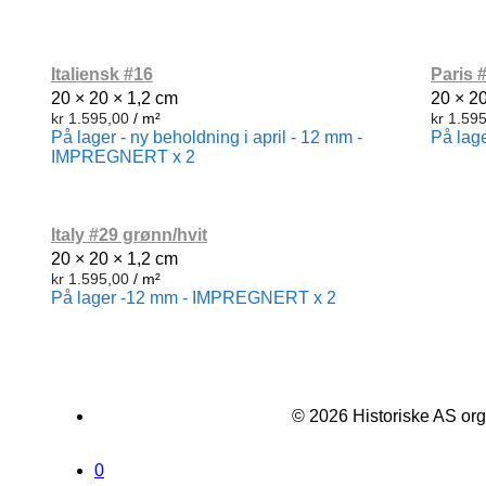
Italiensk #16
Paris 
20 × 20 × 1,2 cm
20 × 2
kr
1.595,00
/ m²
kr
1.595
På lager - ny beholdning i april - 12 mm -
På lag
IMPREGNERT x 2
Italy #29 grønn/hvit
20 × 20 × 1,2 cm
kr
1.595,00
/ m²
På lager -12 mm - IMPREGNERT x 2
© 2026 Historiske AS org
0