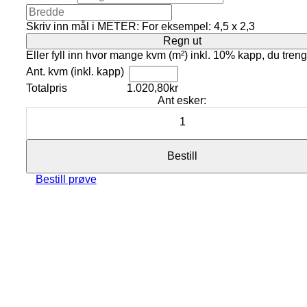
Skriv inn mål i METER: For eksempel: 4,5 x 2,3
Eller fyll inn hvor mange kvm (m²) inkl. 10% kapp, du treng
Ant. kvm (inkl. kapp)
Totalpris
1.020,80
kr
Ant esker:
Bestill
Bestill prøve