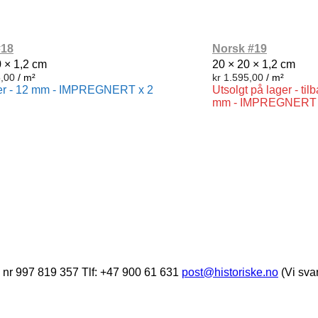
#18
Norsk #19
0 × 1,2 cm
20 × 20 × 1,2 cm
,00
/ m²
kr
1.595,00
/ m²
er - 12 mm - IMPREGNERT x 2
Utsolgt på lager - ti
mm - IMPREGNERT 
 nr 997 819 357 Tlf: +47 900 61 631
post@historiske.no
(Vi svar