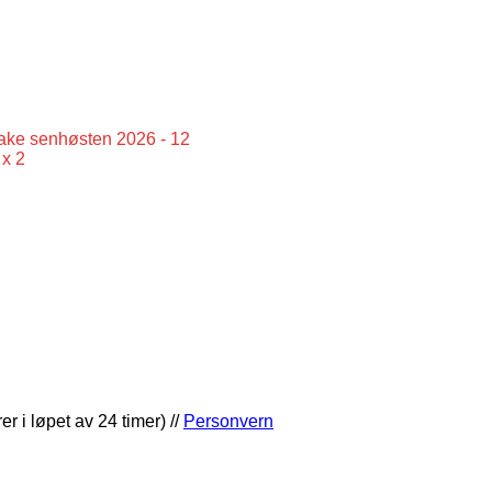
lbake senhøsten 2026 - 12
x 2
er i løpet av 24 timer) //
Personvern