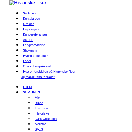
Sortiment
Kontakt oss
Om oss
Inspirasjon
Kundereferanser
Aktuelt
Leggeanvisning
Showrom
Hvordan bestille?
Lager
Ofte stilte spørsmål
Hva er forskjellen på Historiske fliser
og marokkanske fliser?
HJEM
SORTIMENT
Alle
Bilbao
Terrazzo
Historiske
Dark Collection
Marmor
SALG