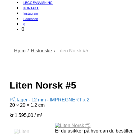
LEGGEANVISNING
KONTAKT
Instagram
Facebook
0
0
Hjem
/
Historiske
/
Liten Norsk #5
Liten Norsk #5
På lager - 12 mm - IMPREGNERT x 2
20 × 20 × 1,2 cm
kr
1.595,00
/ m²
Er du usikker på hvordan du bestiller