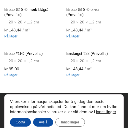
Bilbao 62-S © mørk blågrå
Bilbao 68-S © oliven
(Prøveflis)
(Prøveflis)
20 × 20 × 1,2 cm
20 × 20 × 1,2 cm
kr
148,44
/ m²
kr
148,44
/ m²
På lager!
På lager!
Bilbao #11© (Prøveflis)
Ensfarget #32 (Prøveflis)
20 × 20 × 1,2 cm
20 × 20 × 1,2 cm
kr
95,00
kr
148,44
/ m²
På lager!
På lager!
Vi bruker informasjonskapsler for å gi deg den beste
© 2026 Historiske AS org nr 997 819 357 Tlf:
opplevelsen på vårt nettsted. Du kan finne ut mer om hvilke
informasjonskapsler vi bruker eller slå dem av i
innstillinger
.
+47 900 61 631
post@historiske.no
(Vi svarer i
Godta
Avslå
Innstillinger
løpet av 24 timer) //
Personvern