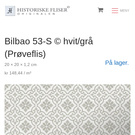
Bilbao 53-S © hvit/grå
(Prøveflis)
På lager.
20 × 20 × 1,2 cm
kr
148,44
/ m²