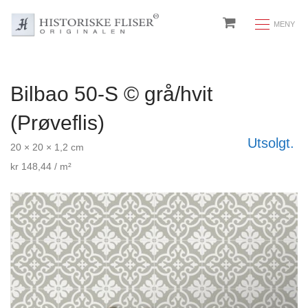
Bilbao 50-S © grå/hvit
(Prøveflis)
Utsolgt.
20 × 20 × 1,2 cm
kr
148,44
/ m²