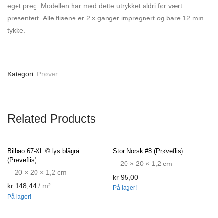
eget preg. Modellen har med dette utrykket aldri før vært
presentert. Alle flisene er 2 x ganger impregnert og bare 12 mm
tykke.
Kategori:
Prøver
Related Products
Bilbao 67-XL © lys blågrå
Stor Norsk #8 (Prøveflis)
(Prøveflis)
20 × 20 × 1,2 cm
20 × 20 × 1,2 cm
kr
95,00
kr
148,44
/ m²
På lager!
På lager!